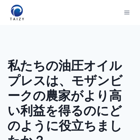
内
容
を
ス
キ
ッ
プ
私たちの油圧オイル
プレスは、モザンビ
ークの農家がより高
い利益を得るのにど
のように役立ちまし