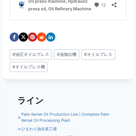
投
#
油圧オイルプレス
#
油抽出機
#
オイルプレス
稿
#
オイルプレス機
タ
グ:
ライン
Palm Kernel Oil Production Line | Complete Palm
Kernel Oil Processing Plant
ひまわり油生産工場