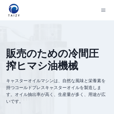
内
容
を
ス
キ
ッ
プ
販売のための冷間圧
搾ヒマシ油機械
キャスターオイルマシンは、自然な風味と栄養素を
持つコールドプレスキャスターオイルを製造しま
す。オイル抽出率が高く、生産量が多く、用途が広
いです。