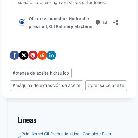
Etiquetas
#
prensa de aceite hidraulico
de
#
máquina de extracción de aceite
#
prensa de aceite
la
entrada:
Líneas
Palm Kernel Oil Production Line | Complete Palm