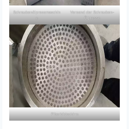
Schraubenölpressmaschin
Versand der Schrauben-
e
Ölpresse
Filterbildschirm