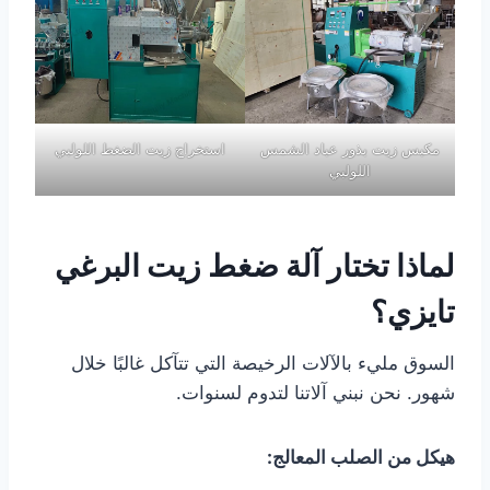
مكبس زيت بذور عباد الشمس
استخراج زيت الضغط اللولبي
اللولبي
لماذا تختار آلة ضغط زيت البرغي
تايزي؟
السوق مليء بالآلات الرخيصة التي تتآكل غالبًا خلال
شهور. نحن نبني آلاتنا لتدوم لسنوات.
هيكل من الصلب المعالج: