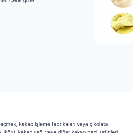
er. İçerik gizle
eçmek, kakao işleme fabrikaları veya çikolata
ao likörü, kakao yağı veya diğer kakao bazlı ürünleri