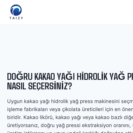
Skip
to
content
DOĞRU KAKAO YAĞI HIDROLIK YAĞ P
NASIL SEÇERSINIZ?
Uygun kakao yağı hidrolik yağ press makinesini seç
işleme fabrikaları veya çikolata üreticileri için en öne
biridir. Kakao likörü, kakao yağı veya kakao bazlı diğe
üretiyorsanız, doğru yağ pressi ekstraksiyon oranını, ü