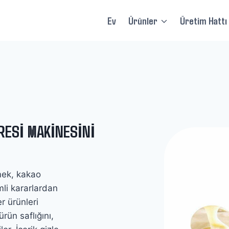
Ev
Ürünler
Üretim Hattı
RESI MAKINESINI
mek, kakao
mli kararlardan
r ürünleri
rün saflığını,