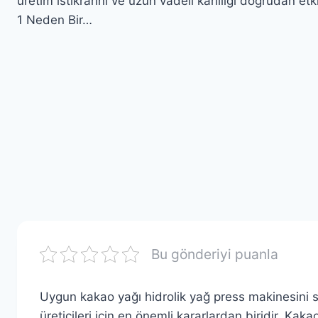
üretim istikrarını ve uzun vadeli karlılığı doğrudan etkil
1 Neden Bir…
Bu gönderiyi puanla
Uygun kakao yağı hidrolik yağ press makinesini s
üreticileri için en önemli kararlardan biridir. Kak