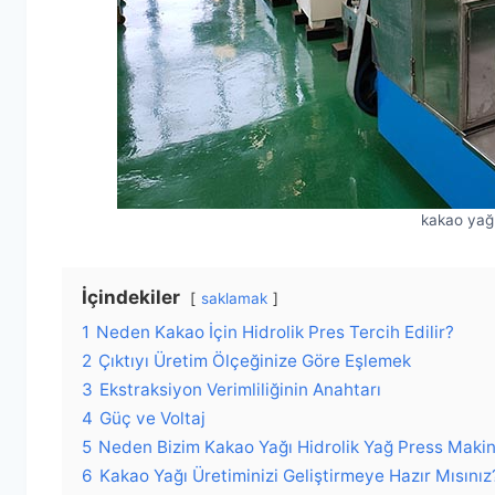
kakao yağı
İçindekiler
saklamak
1
Neden Kakao İçin Hidrolik Pres Tercih Edilir?
2
Çıktıyı Üretim Ölçeğinize Göre Eşlemek
3
Ekstraksiyon Verimliliğinin Anahtarı
4
Güç ve Voltaj
5
Neden Bizim Kakao Yağı Hidrolik Yağ Press Makin
6
Kakao Yağı Üretiminizi Geliştirmeye Hazır Mısınız