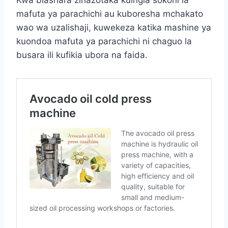
Kwa biashara zinazotaka kuingia sokoni la
mafuta ya parachichi au kuboresha mchakato
wao wa uzalishaji, kuwekeza katika mashine ya
kuondoa mafuta ya parachichi ni chaguo la
busara ili kufikia ubora na faida.