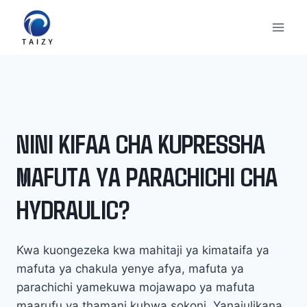
Skip
to
content
NINI KIFAA CHA KUPRESSHA
MAFUTA YA PARACHICHI CHA
HYDRAULIC?
Kwa kuongezeka kwa mahitaji ya kimataifa ya
mafuta ya chakula yenye afya, mafuta ya
parachichi yamekuwa mojawapo ya mafuta
maarufu ya thamani kubwa sokoni. Yanajulikana