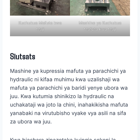
Kuchukua Mafuta kwa
Mashine ya Kuchukua
Maji
Mafuta kwa Maji
Slutsats
Mashine ya kupressia mafuta ya parachichi ya
hydraulic ni kifaa muhimu kwa uzalishaji wa
mafuta ya parachichi ya baridi yenye ubora wa
juu. Kwa kutumia shinikizo la hydraulic na
uchakataji wa joto la chini, inahakikisha mafuta
yanabaki na virutubisho vyake vya asili na sifa
za ubora wa juu.