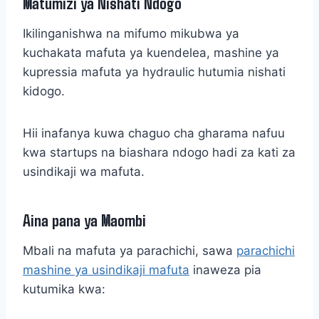
Matumizi ya Nishati Ndogo
Ikilinganishwa na mifumo mikubwa ya
kuchakata mafuta ya kuendelea, mashine ya
kupressia mafuta ya hydraulic hutumia nishati
kidogo.
Hii inafanya kuwa chaguo cha gharama nafuu
kwa startups na biashara ndogo hadi za kati za
usindikaji wa mafuta.
Aina pana ya Maombi
Mbali na mafuta ya parachichi,
sawa
parachichi
mashine ya usindikaji mafuta
inaweza pia
kutumika kwa: