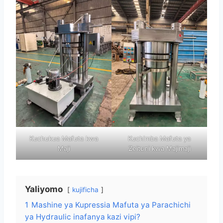
Kuchukua Mafuta kwa
Kuchimba Mafuta ya
Maji
Zeituni kwa Majimaji
Yaliyomo
kujificha
1
Mashine ya Kupressia Mafuta ya Parachichi
ya Hydraulic inafanya kazi vipi?