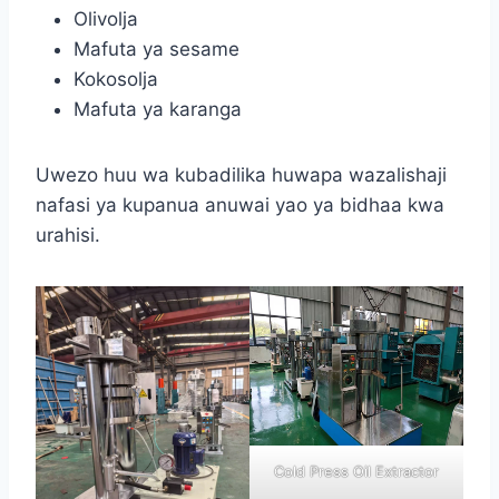
Olivolja
Mafuta ya sesame
Kokosolja
Mafuta ya karanga
Uwezo huu wa kubadilika huwapa wazalishaji
nafasi ya kupanua anuwai yao ya bidhaa kwa
urahisi.
Cold Press Oil Extractor