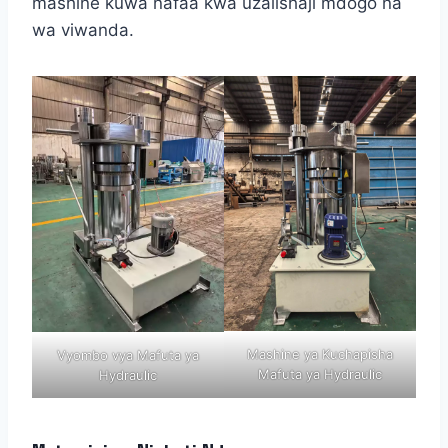
mashine kuwa nafaa kwa uzalishaji mdogo na
wa viwanda.
Mashine ya Kuchapisha
Vyombo vya Mafuta ya
Mafuta ya Hydraulic
Hydraulic