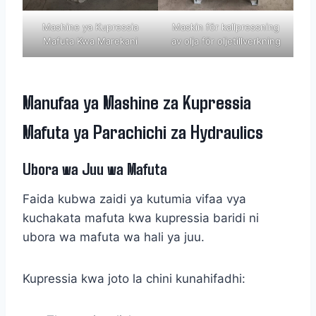
Mashine ya Kupressia
Maskin för kallpressning
Mafuta Kwa Marekani
av olja för oljetillverkning
Manufaa ya Mashine za Kupressia
Mafuta ya Parachichi za Hydraulics
Ubora wa Juu wa Mafuta
Faida kubwa zaidi ya kutumia vifaa vya
kuchakata mafuta kwa kupressia baridi ni
ubora wa mafuta wa hali ya juu.
Kupressia kwa joto la chini kunahifadhi: