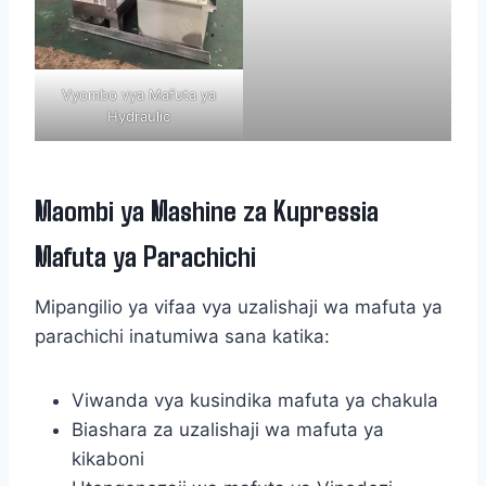
Vyombo vya Mafuta ya
Hydraulic
Maombi ya Mashine za Kupressia
Mafuta ya Parachichi
Mipangilio ya vifaa vya uzalishaji wa mafuta ya
parachichi inatumiwa sana katika:
Viwanda vya kusindika mafuta ya chakula
Biashara za uzalishaji wa mafuta ya
kikaboni