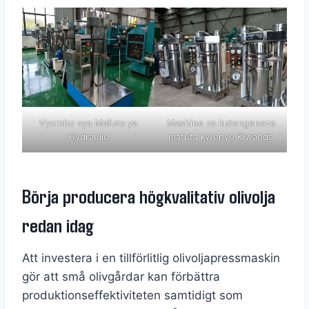
Vyombo vya Mafuta ya
Mashine za kutengeneza
Hydraulic
mafuta kwenye Kiwanda
Börja producera högkvalitativ olivolja
redan idag
Att investera i en tillförlitlig olivoljapressmaskin
gör att små olivgårdar kan förbättra
produktionseffektiviteten samtidigt som