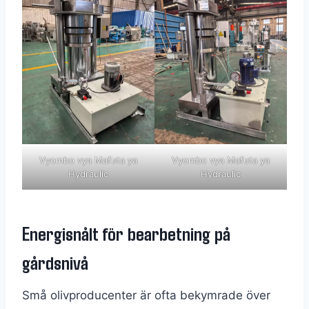
Vyombo vya Mafuta ya
Vyombo vya Mafuta ya
Hydraulic
Hydraulic
Energisnålt för bearbetning på
gårdsnivå
Små olivproducenter är ofta bekymrade över