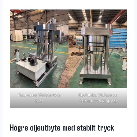
Kuchukua Mafuta kwa
Kuchimba Mafuta ya
Maji
Zeituni kwa Majimaji
Högre oljeutbyte med stabilt tryck