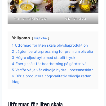
Hur man väljer Olivolja
Olja från oliver
Yaliyomo
kujificha
1
Utformad för liten skala olivoljaproduktion
2
Lågtemperaturpressning för premium olivolja
3
Högre oljeutbyte med stabilt tryck
4
Energisnålt för bearbetning på gårdsnivå
5
Varför välja vår olivolja hydraulpressmaskin?
6
Börja producera högkvalitativ olivolja redan
idag
Utformad för liten skala