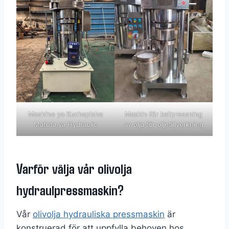
Mashine ya Kuchapisha
Maskin för kallpressning
Mafuta ya Hydraulic
av olja för oljetillverkning
Varför välja vår olivolja
hydraulpressmaskin?
Vår
olivolja hydrauliska pressmaskin
är
konstruerad för att uppfylla behoven hos