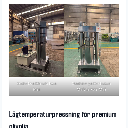
Kuchukua Mafuta kwa
Mashine ya Kuchukua
Maji
Mafuta kwa Maji
Lågtemperaturpressning för premium
olivolja