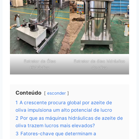
Extrator de Óleo
Extrator de óleo hidráulico
Hidráulico
de oliva
Conteúdo
esconder
1
A crescente procura global por azeite de
oliva impulsiona um alto potencial de lucro
2
Por que as máquinas hidráulicas de azeite de
oliva trazem lucros mais elevados?
3
Fatores-chave que determinam a