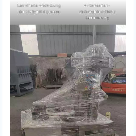
Lamellierte Abdeckung
Außenseiten-
der Hydraulikölpresse
Verbundoberfläche
Laminierung