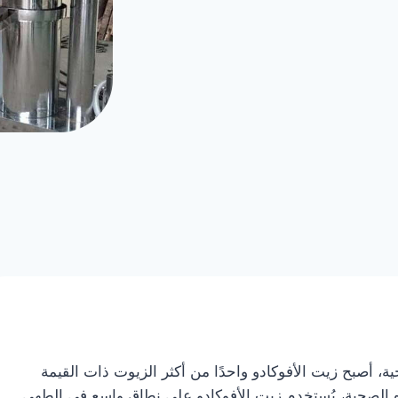
ة، أصبح زيت الأفوكادو واحدًا من أكثر الزيوت ذات القيمة
ده الصحية، يُستخدم زيت الأفوكادو على نطاق واسع في الطهي