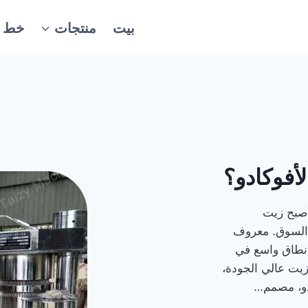
بيت
منتجات
خط ال
أفوكادو؟
أصبح زيت
ي السوق. معروف
ى نطاق واسع في
زيت عالي الجودة،
دو، مصمم…