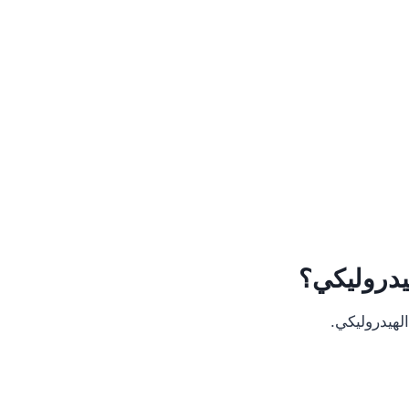
يدروليكي؟
لهيدروليكي.