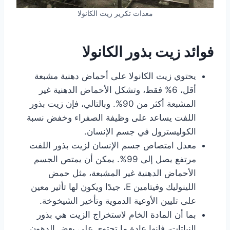
معدات تكرير زيت الكانولا
فوائد زيت بذور الكانولا
يحتوي زيت الكانولا على أحماض دهنية مشبعة
أقل، 6% فقط، وتشكل الأحماض الدهنية غير
المشبعة أكثر من 90%. وبالتالي، فإن زيت بذور
اللفت يساعد على وظيفة الصفراء وخفض نسبة
الكوليسترول في جسم الإنسان.
معدل امتصاص جسم الإنسان لزيت بذور اللفت
مرتفع يصل إلى 99%. يمكن أن يمتص الجسم
الأحماض الدهنية غير المشبعة، مثل حمض
اللينوليك وفيتامين E، جيدًا ويكون لها تأثير معين
على تليين الأوعية الدموية وتأخير الشيخوخة.
بما أن المادة الخام لاستخراج الزيت هي بذور
النباتات، فإنها عادة ما تحتوي على بعض الدهون