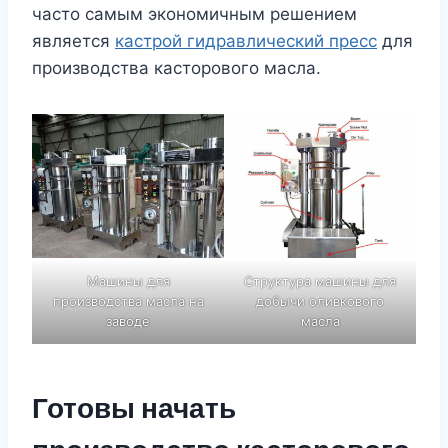
часто самым экономичным решением
является
кастрой гидравлический пресс
для
производства касторового масла.
Машины для
Структура машины для
производства масла на
добычи оливкового
заводе
масла
Готовы начать