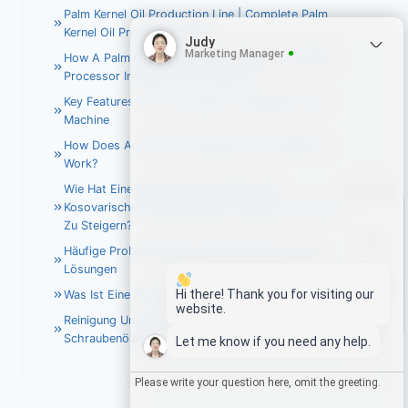
Palm Kernel Oil Production Line | Complete Palm
Kernel Oil Processing Plant
Judy
Marketing Manager
How A Palm Oil Press Machine Helped A Brazilian
Processor Increase Oil Production?
Key Features Of An Avocado Oil Hydraulic Press
Machine
How Does An Olive Oil Hydraulic Press Machine
Work?
Wie Hat Eine Schraubenölpresse Einem
Whatsapp
Kosovarischen Ölunternehmen Geholfen, Den Gewinn
Zu Steigern?
Email
Hi there! Thank you for visiting our
Häufige Probleme Beim Erdnussölpressen Und
website.
Lösungen
Wechat
Let me know if you need any help.
Was Ist Eine Avocadoöl-Hydraulikpresse?
Reinigung Und Wartung Der Kokosnuss-
1
Chat
Schraubenölpresse
You can chat with me to get the
latest quote or any questions.