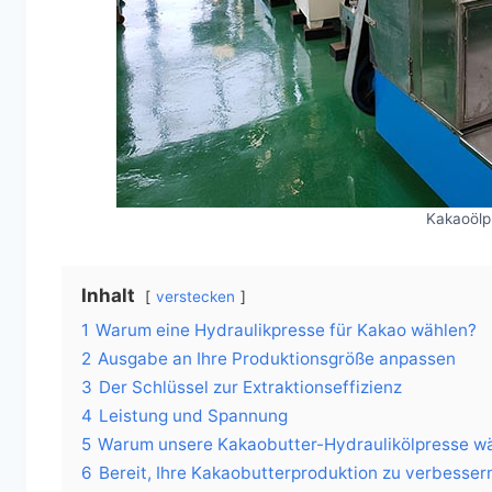
Kakaoölp
Inhalt
verstecken
1
Warum eine Hydraulikpresse für Kakao wählen?
2
Ausgabe an Ihre Produktionsgröße anpassen
3
Der Schlüssel zur Extraktionseffizienz
4
Leistung und Spannung
5
Warum unsere Kakaobutter-Hydraulikölpresse w
6
Bereit, Ihre Kakaobutterproduktion zu verbesser