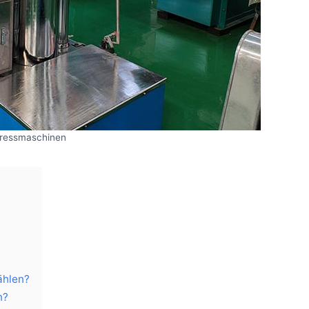
ressmaschinen
ählen?
n?