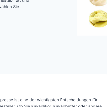
nsstabilität und
 wählen Sie…
presse ist eine der wichtigsten Entscheidungen für
steller. Ob Sie Kakaolikör, Kakaobutter oder andere